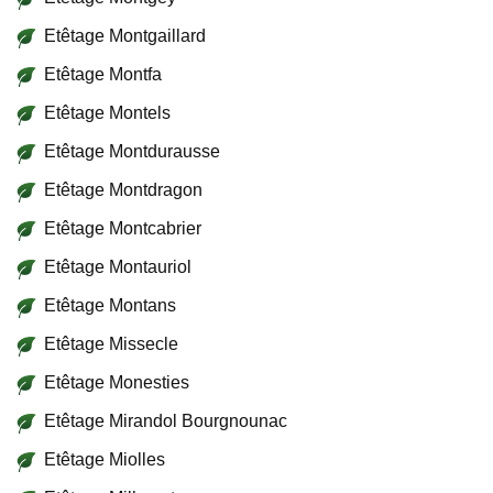
Etêtage Montgaillard
Etêtage Montfa
Etêtage Montels
Etêtage Montdurausse
Etêtage Montdragon
Etêtage Montcabrier
Etêtage Montauriol
Etêtage Montans
Etêtage Missecle
Etêtage Monesties
Etêtage Mirandol Bourgnounac
Etêtage Miolles