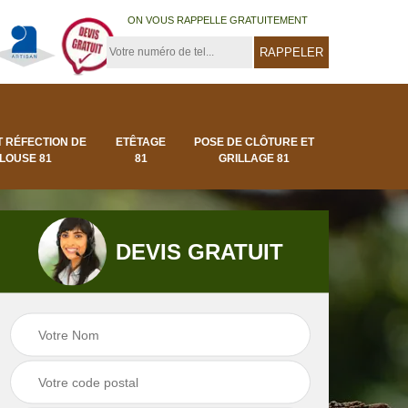
ON VOUS RAPPELLE GRATUITEMENT
T RÉFECTION DE
ETÊTAGE
POSE DE CLÔTURE ET
LOUSE 81
81
GRILLAGE 81
DEVIS GRATUIT
Pose de clôture et
Pose de gazon en
1
grillage 81
rouleau 81 Tarn