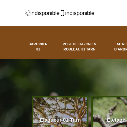
indisponible
indisponible
JARDINIER
POSE DE GAZON EN
ABAT
81
ROULEAU 81 TARN
D'ARBR
 d'arbres
Elagueur 81 Tarn
Etêtage
81