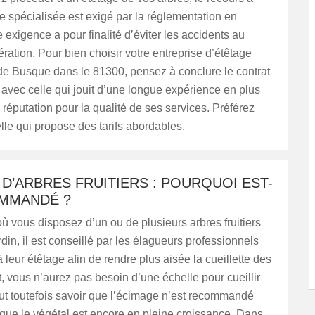
e spécialisée est exigé par la réglementation en
e exigence a pour finalité d’éviter les accidents au
ération. Pour bien choisir votre entreprise d’étêtage
 de Busque dans le 81300, pensez à conclure le contrat
 avec celle qui jouit d’une longue expérience en plus
réputation pour la qualité de ses services. Préférez
le qui propose des tarifs abordables.
D’ARBRES FRUITIERS : POURQUOI EST-
MMANDÉ ?
ù vous disposez d’un ou de plusieurs arbres fruitiers
rdin, il est conseillé par les élagueurs professionnels
 leur étêtage afin de rendre plus aisée la cueillette des
et, vous n’aurez pas besoin d’une échelle pour cueillir
l faut toutefois savoir que l’écimage n’est recommandé
que le végétal est encore en pleine croissance. Dans