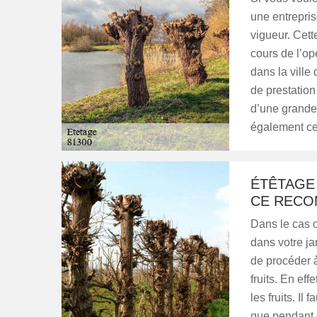
une entrepris
vigueur. Cett
cours de l’op
dans la ville
de prestation
d’une grande 
également cel
ÉTÊTAGE 
CE RECO
Dans le cas o
dans votre ja
de procéder à
fruits. En eff
les fruits. I
que pendant 