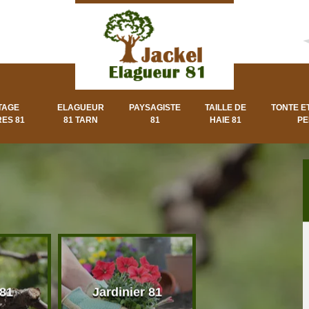
TAGE
ELAGUEUR
PAYSAGISTE
TAILLE DE
TONTE E
ES 81
81 TARN
81
HAIE 81
PE
 81
Jardinier 81
Paysagiste 8