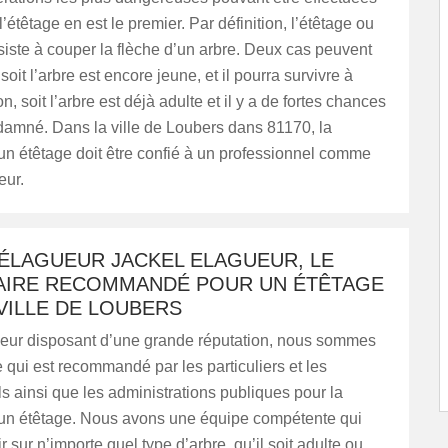
l’étêtage en est le premier. Par définition, l’étêtage ou
iste à couper la flèche d’un arbre. Deux cas peuvent
soit l’arbre est encore jeune, et il pourra survivre à
on, soit l’arbre est déjà adulte et il y a de fortes chances
ndamné. Dans la ville de Loubers dans 81170, la
’un étêtage doit être confié à un professionnel comme
eur.
 ÉLAGUEUR JACKEL ELAGUEUR, LE
AIRE RECOMMANDÉ POUR UN ÉTÊTAGE
VILLE DE LOUBERS
ueur disposant d’une grande réputation, nous sommes
e qui est recommandé par les particuliers et les
s ainsi que les administrations publiques pour la
d‘un étêtage. Nous avons une équipe compétente qui
r sur n’importe quel type d’arbre, qu’il soit adulte ou