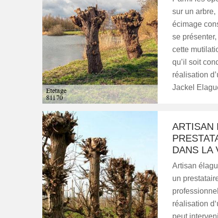
sur un arbre, 
écimage cons
se présenter, 
cette mutilati
qu’il soit co
réalisation d
Jackel Elagu
ARTISAN
PRESTAT
DANS LA 
Artisan élag
un prestatair
professionnel
réalisation 
peut interveni