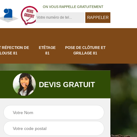
ON VOUS RAPPELLE GRATUITEMENT
T RÉFECTION DE
ETÊTAGE
POSE DE CLÔTURE ET
LOUSE 81
81
GRILLAGE 81
DEVIS GRATUIT
Pose de clôture et
Pose de gazon en
1
grillage 81
rouleau 81 Tarn