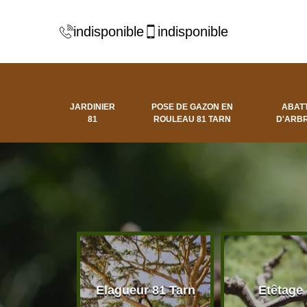
indisponible
indisponible
JARDINIER
POSE DE GAZON EN
ABAT
81
ROULEAU 81 TARN
D'ARBR
 d'arbres
Elagueur 81 Tarn
Etêtage
81