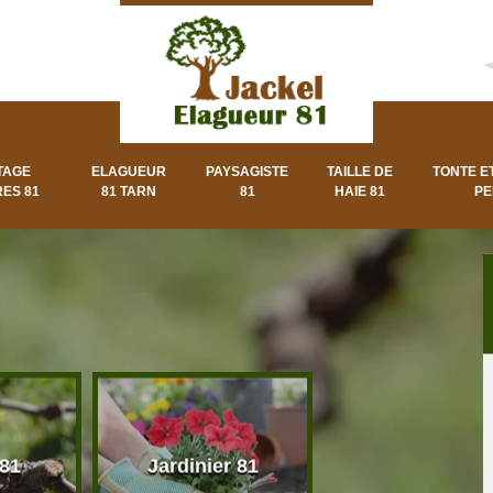
TAGE
ELAGUEUR
PAYSAGISTE
TAILLE DE
TONTE E
ES 81
81 TARN
81
HAIE 81
PE
 81
Jardinier 81
Paysagiste 8