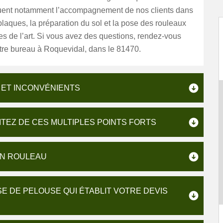
luent notamment l’accompagnement de nos clients dans
plaques, la préparation du sol et la pose des rouleaux
es de l’art. Si vous avez des questions, rendez-vous
tre bureau à Roquevidal, dans le 81470.
 ET INCONVÉNIENTS
ITEZ DE CES MULTIPLES POINTS FORTS
EN ROULEAU
E DE PELOUSE QUI ÉTABLIT VOTRE DEVIS