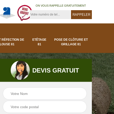
ON VOUS RAPPELLE GRATUITEMENT
T RÉFECTION DE
ETÊTAGE
POSE DE CLÔTURE ET
LOUSE 81
81
GRILLAGE 81
DEVIS GRATUIT
Pose de clôture et
Pose de gazon en
1
grillage 81
rouleau 81 Tarn