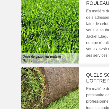
ROULEA
En matière de
de s’adresser
faire de celu
vous le souha
Jackel Elague
équipe réput
voulez avoir 
ses services,
QUELS S
L’OFFRE
En matière d
prestataire d
professionnel
tous les budg