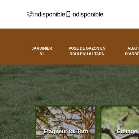
indisponible
indisponible
JARDINIER
POSE DE GAZON EN
ABAT
81
ROULEAU 81 TARN
D'ARBR
 d'arbres
Elagueur 81 Tarn
Etêtage
81