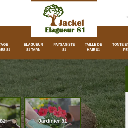
TAGE
ELAGUEUR
PAYSAGISTE
TAILLE DE
TONTE E
ES 81
81 TARN
81
HAIE 81
PE
 81
Jardinier 81
Paysagiste 8