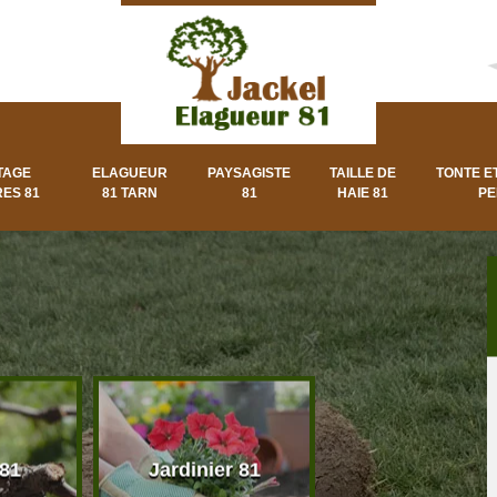
TAGE
ELAGUEUR
PAYSAGISTE
TAILLE DE
TONTE E
ES 81
81 TARN
81
HAIE 81
PE
 81
Jardinier 81
Paysagiste 8