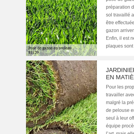
préparation d
sol travaillé 
être effectué
gazon arrivent
Enfin, il est
plaques sont
JARDINIE
EN MATI
Pour les prop
travailler ave
malgré la pré
de pelouse en
seul à leur o
équipe procè
l’art, mais e