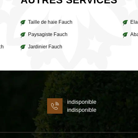
AUTRES SERVICES
Taille de haie Fauch
Ela
Paysagiste Fauch
Aba
ch
Jardinier Fauch
indisponible
indisponible