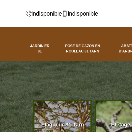
indisponible
indisponible
JARDINIER
POSE DE GAZON EN
ABAT
81
ROULEAU 81 TARN
D'ARBR
 d'arbres
Elagueur 81 Tarn
Etêtage
81