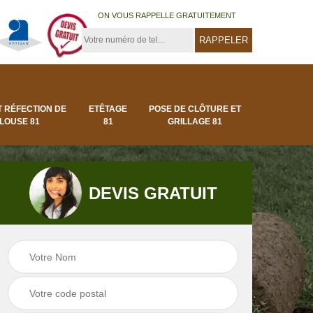
ON VOUS RAPPELLE GRATUITEMENT
T RÉFECTION DE
ETÊTAGE
POSE DE CLÔTURE ET
LOUSE 81
81
GRILLAGE 81
DEVIS GRATUIT
Pose de clôture et
Pose de gazon en
1
grillage 81
rouleau 81 Tarn