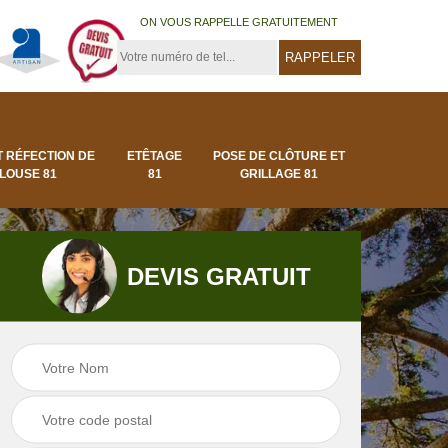
ON VOUS RAPPELLE GRATUITEMENT
T RÉFECTION DE
ETÊTAGE
POSE DE CLÔTURE ET
LOUSE 81
81
GRILLAGE 81
DEVIS GRATUIT
Pose de clôture et
Pose de gazon en
1
grillage 81
rouleau 81 Tarn