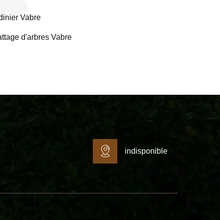
dinier Vabre
ttage d'arbres Vabre
indisponible