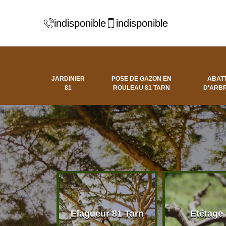
indisponible
indisponible
JARDINIER
POSE DE GAZON EN
ABAT
81
ROULEAU 81 TARN
D'ARBR
 d'arbres
Elagueur 81 Tarn
Etêtage
81