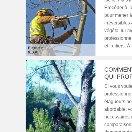
Procéder à l’
pour mener à
irréversibles
végétal lui-m
professionnel
et fruitiers. 
COMMENT
QUI PROP
Si vous voule
professionnel
élagueurs pou
abordable, vo
nécessaires q
comparaisons