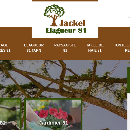
TAGE
ELAGUEUR
PAYSAGISTE
TAILLE DE
TONTE E
ES 81
81 TARN
81
HAIE 81
PE
 81
Jardinier 81
Paysagiste 8