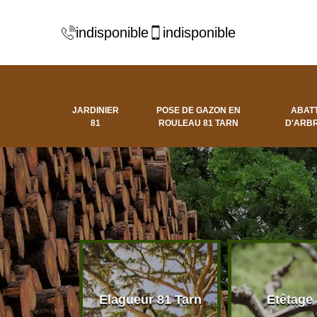
indisponible
indisponible
JARDINIER
POSE DE GAZON EN
ABAT
81
ROULEAU 81 TARN
D'ARBR
 d'arbres
Elagueur 81 Tarn
Etêtage
81