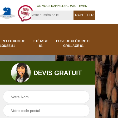
ON VOUS RAPPELLE GRATUITEMENT
T RÉFECTION DE
ETÊTAGE
POSE DE CLÔTURE ET
LOUSE 81
81
GRILLAGE 81
DEVIS GRATUIT
Pose de clôture et
Pose de gazon en
1
grillage 81
rouleau 81 Tarn