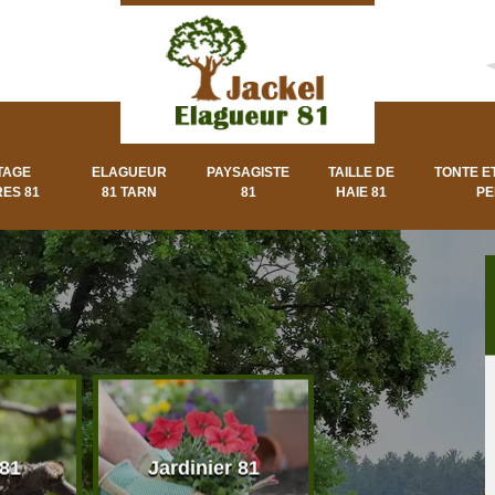
TAGE
ELAGUEUR
PAYSAGISTE
TAILLE DE
TONTE E
ES 81
81 TARN
81
HAIE 81
PE
 81
Jardinier 81
Paysagiste 8