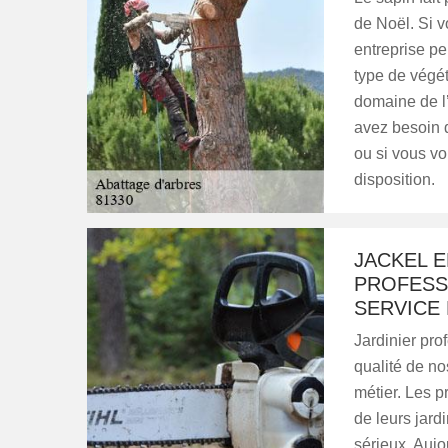
de Noël. Si v
entreprise pe
type de végé
domaine de l’
avez besoin 
ou si vous vo
disposition.
JACKEL E
PROFESS
SERVICE 
Jardinier pro
qualité de n
métier. Les pr
de leurs jard
sérieux. Auj