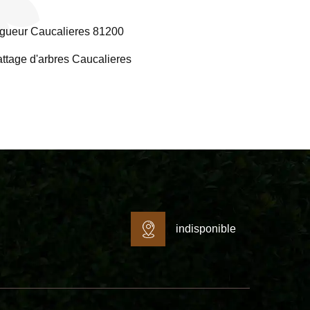
gueur Caucalieres 81200
ttage d'arbres Caucalieres
indisponible