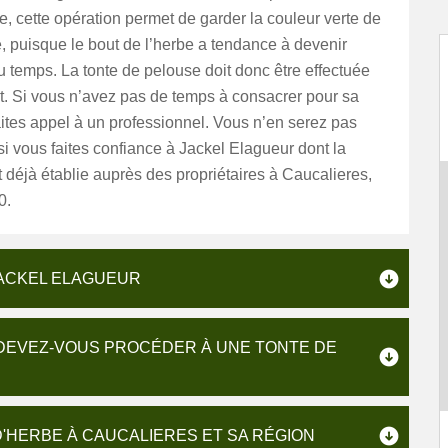
te, cette opération permet de garder la couleur verte de
, puisque le bout de l’herbe a tendance à devenir
du temps. La tonte de pelouse doit donc être effectuée
t. Si vous n’avez pas de temps à consacrer pour sa
faites appel à un professionnel. Vous n’en serez pas
si vous faites confiance à Jackel Elagueur dont la
t déjà établie auprès des propriétaires à Caucalieres,
0.
JACKEL ELAGUEUR
 DEVEZ-VOUS PROCÉDER À UNE TONTE DE
'HERBE À CAUCALIERES ET SA RÉGION