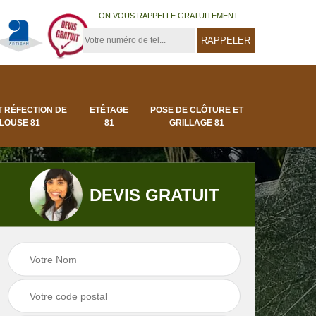
ON VOUS RAPPELLE GRATUITEMENT
T RÉFECTION DE
ETÊTAGE
POSE DE CLÔTURE ET
LOUSE 81
81
GRILLAGE 81
DEVIS GRATUIT
Pose de clôture et
Pose de gazon en
1
grillage 81
rouleau 81 Tarn