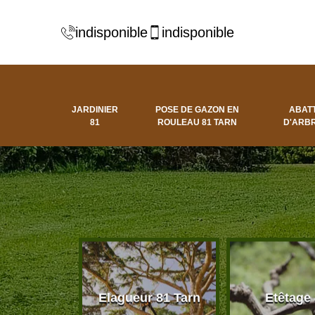
indisponible
indisponible
JARDINIER
POSE DE GAZON EN
ABAT
81
ROULEAU 81 TARN
D'ARBR
 d'arbres
Elagueur 81 Tarn
Etêtage
81