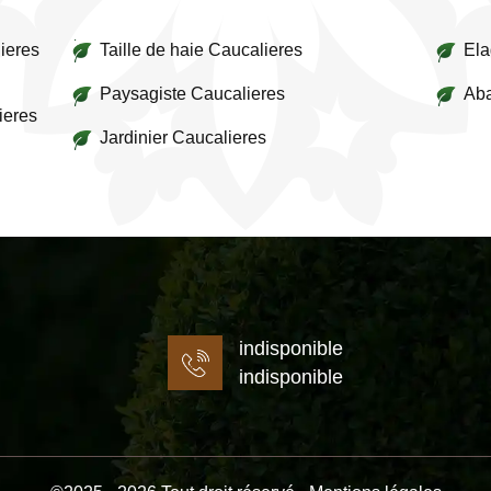
ieres
Taille de haie Caucalieres
Ela
Paysagiste Caucalieres
Aba
ieres
Jardinier Caucalieres
indisponible
indisponible