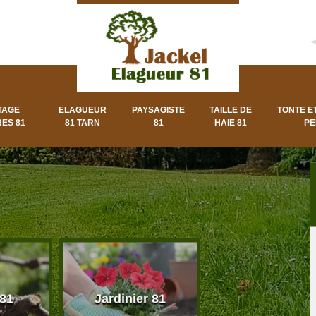
TAGE
ELAGUEUR
PAYSAGISTE
TAILLE DE
TONTE E
ES 81
81 TARN
81
HAIE 81
PE
 81
Jardinier 81
Paysagiste 8