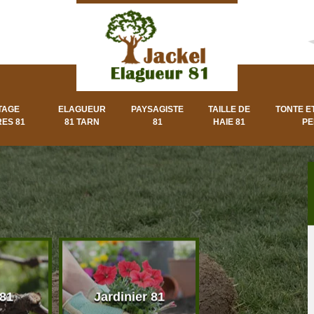
TAGE
ELAGUEUR
PAYSAGISTE
TAILLE DE
TONTE E
ES 81
81 TARN
81
HAIE 81
PE
 81
Jardinier 81
Paysagiste 8