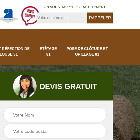
ON VOUS RAPPELLE GRATUITEMENT
T RÉFECTION DE
ETÊTAGE
POSE DE CLÔTURE ET
LOUSE 81
81
GRILLAGE 81
DEVIS GRATUIT
Pose de clôture et
Pose de gazon en
1
grillage 81
rouleau 81 Tarn