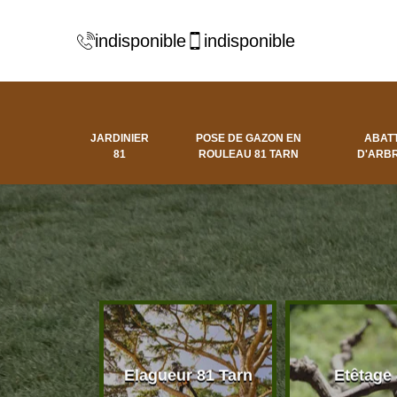
indisponible
indisponible
JARDINIER
POSE DE GAZON EN
ABAT
81
ROULEAU 81 TARN
D'ARBR
 d'arbres
Elagueur 81 Tarn
Etêtage
81