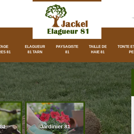
TAGE
ELAGUEUR
PAYSAGISTE
TAILLE DE
TONTE E
ES 81
81 TARN
81
HAIE 81
PE
 81
Jardinier 81
Paysagiste 8