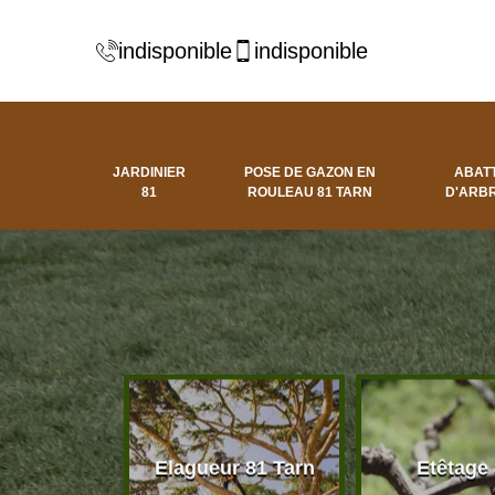
indisponible
indisponible
JARDINIER
POSE DE GAZON EN
ABAT
81
ROULEAU 81 TARN
D'ARBR
 d'arbres
Elagueur 81 Tarn
Etêtage
81