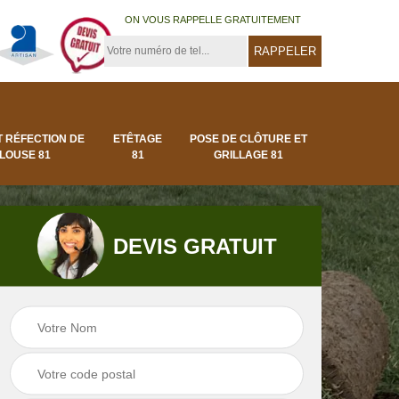
ON VOUS RAPPELLE GRATUITEMENT
T RÉFECTION DE
ETÊTAGE
POSE DE CLÔTURE ET
LOUSE 81
81
GRILLAGE 81
DEVIS GRATUIT
Pose de clôture et
Pose de gazon en
1
grillage 81
rouleau 81 Tarn