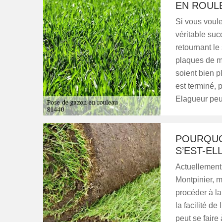
EN ROUL
Si vous voule
véritable suc
retournant le
plaques de ma
soient bien p
est terminé, 
Elagueur peut
POURQUO
S’EST-EL
Actuellement,
Montpinier, 
procéder à la
la facilité de
peut se fair