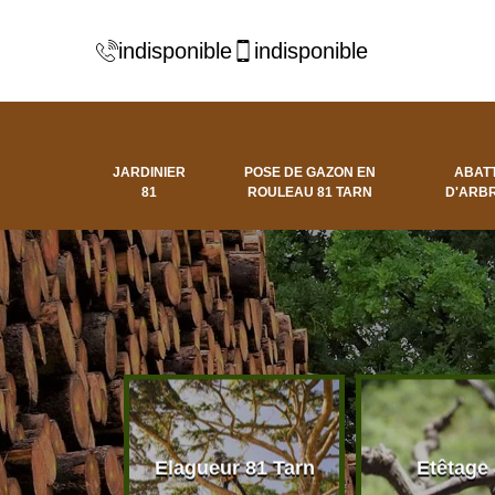
indisponible
indisponible
JARDINIER
POSE DE GAZON EN
ABAT
81
ROULEAU 81 TARN
D'ARBR
 d'arbres
Elagueur 81 Tarn
Etêtage
81