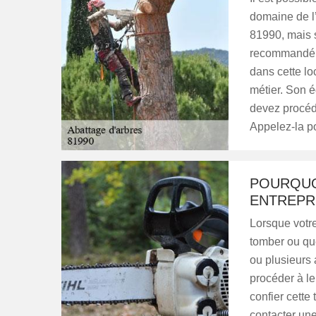
domaine de l’
81990, mais s
recommandé d
dans cette lo
métier. Son é
devez procéde
Appelez-la p
POURQUO
ENTREPRI
Lorsque votr
tomber ou qu
ou plusieurs a
procéder à le
confier cette
contacter un