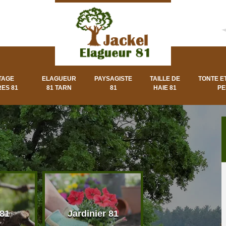
TAGE
ELAGUEUR
PAYSAGISTE
TAILLE DE
TONTE E
ES 81
81 TARN
81
HAIE 81
PE
 81
Jardinier 81
Paysagiste 8