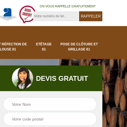
ON VOUS RAPPELLE GRATUITEMENT
T RÉFECTION DE
ETÊTAGE
POSE DE CLÔTURE ET
LOUSE 81
81
GRILLAGE 81
DEVIS GRATUIT
Pose de clôture et
Pose de gazon en
1
grillage 81
rouleau 81 Tarn