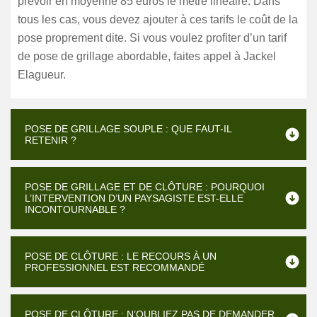
prévoir en moyenne 85 euros le mètre linéaire. Dans
tous les cas, vous devez ajouter à ces tarifs le coût de la
pose proprement dite. Si vous voulez profiter d’un tarif
de pose de grillage abordable, faites appel à Jackel
Elagueur.
POSE DE GRILLAGE SOUPLE : QUE FAUT-IL
RETENIR ?
POSE DE GRILLAGE ET DE CLÔTURE : POURQUOI
L’INTERVENTION D’UN PAYSAGISTE EST-ELLE
INCONTOURNABLE ?
POSE DE CLÔTURE : LE RECOURS À UN
PROFESSIONNEL EST RECOMMANDÉ
POSE DE CLÔTURE : N’OUBLIEZ PAS DE DEMANDER