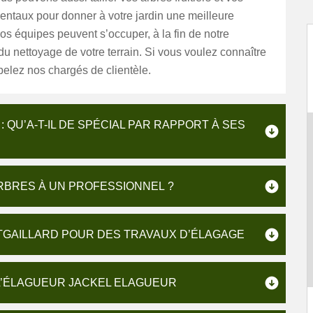
entaux pour donner à votre jardin une meilleure
os équipes peuvent s’occuper, à la fin de notre
 du nettoyage de votre terrain. Si vous voulez connaître
ppelez nos chargés de clientèle.
 QU’A-T-IL DE SPÉCIAL PAR RAPPORT À SES
RBRES À UN PROFESSIONNEL ?
TGAILLARD POUR DES TRAVAUX D’ÉLAGAGE
 L’ÉLAGUEUR JACKEL ELAGUEUR