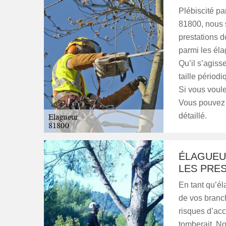
Plébiscité pa
81800, nous 
prestations do
parmi les éla
Qu’il s’agiss
taille périod
Si vous voule
Vous pouvez 
détaillé.
ÉLAGUEU
LES PRES
En tant qu’él
de vos branch
risques d’acc
tomberait. No