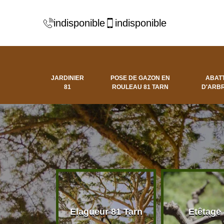
indisponible
indisponible
JARDINIER
POSE DE GAZON EN
ABAT
81
ROULEAU 81 TARN
D'ARBR
 d'arbres
Elagueur 81 Tarn
Etêtage
81