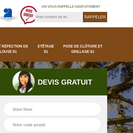
ON VOUS RAPPELLE GRATUITEMENT
T RÉFECTION DE
ETÊTAGE
POSE DE CLÔTURE ET
LOUSE 81
81
GRILLAGE 81
DEVIS GRATUIT
Pose de clôture et
Pose de gazon en
1
grillage 81
rouleau 81 Tarn