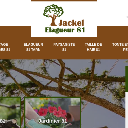
TAGE
ELAGUEUR
PAYSAGISTE
TAILLE DE
TONTE E
ES 81
81 TARN
81
HAIE 81
PE
 81
Jardinier 81
Paysagiste 8