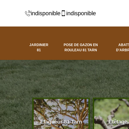
indisponible
indisponible
JARDINIER
POSE DE GAZON EN
ABAT
81
ROULEAU 81 TARN
D'ARBR
 d'arbres
Elagueur 81 Tarn
Etêtage
81