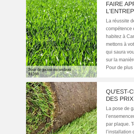
FAIRE AP
L'ENTREP
La réussite d
compétence de
habitez à Ca
mettons à vot
qui saura vou
sur la manièr
Pour de plus
QU’EST-
DES PRIX
La pose de g
l’ensemenceme
par plaque. T
l’installation