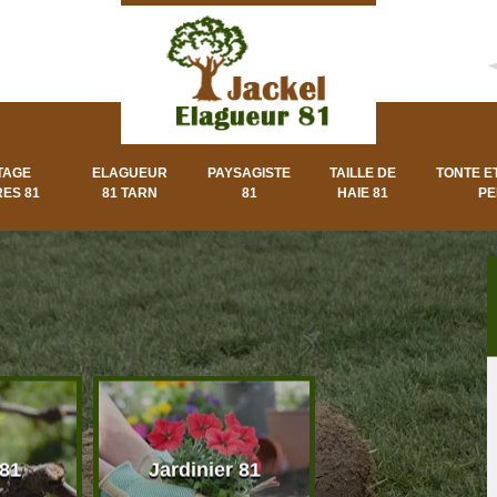
TAGE
ELAGUEUR
PAYSAGISTE
TAILLE DE
TONTE E
ES 81
81 TARN
81
HAIE 81
PE
 81
Jardinier 81
Paysagiste 8