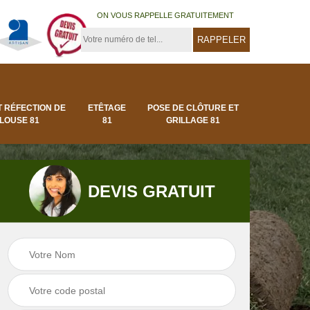
ON VOUS RAPPELLE GRATUITEMENT
T RÉFECTION DE
ETÊTAGE
POSE DE CLÔTURE ET
LOUSE 81
81
GRILLAGE 81
DEVIS GRATUIT
Pose de clôture et
Pose de gazon en
1
grillage 81
rouleau 81 Tarn