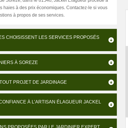
e de Soreze, dans le 81540, Jackel Elagueur procède à
vos haies à des prix économiques. Contactez-le si vous
stions à propos de ses services.
RES CHOISISSENT LES SERVICES PROPOSÉS
INIERS À SOREZE
 TOUT PROJET DE JARDINAGE
 CONFIANCE À L’ARTISAN ÉLAGUEUR JACKEL
ONS PROPOSÉES PAR LE JARDINIER EXPERT