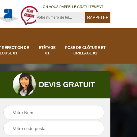
ON VOUS RAPPELLE GRATUITEMENT
T RÉFECTION DE
ETÊTAGE
POSE DE CLÔTURE ET
LOUSE 81
81
GRILLAGE 81
DEVIS GRATUIT
Pose de clôture et
Pose de gazon en
1
grillage 81
rouleau 81 Tarn