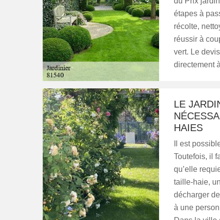
du Prix jard
étapes à pass
récolte, net
réussir à cou
vert. Le devis
directement à
LE JARDI
NÉCESSAI
HAIES
Il est possib
Toutefois, il 
qu’elle requi
taille-haie, 
décharger de 
à une personn