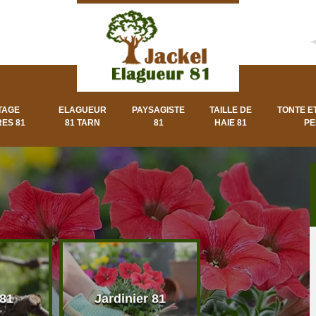
TAGE
ELAGUEUR
PAYSAGISTE
TAILLE DE
TONTE E
ES 81
81 TARN
81
HAIE 81
PE
 81
Jardinier 81
Paysagiste 8