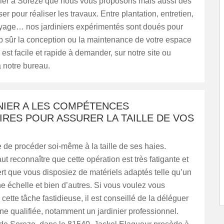
inier à Soreze que nous vous proposons mais aussi des
er pour réaliser les travaux. Entre plantation, entretien,
toyage… nos jardiniers expérimentés sont doués pour
p sûr la conception ou la maintenance de votre espace
 est facile et rapide à demander, sur notre site ou
 notre bureau.
NIER A LES COMPÉTENCES
RES POUR ASSURER LA TAILLE DE VOS
le de procéder soi-même à la taille de ses haies.
faut reconnaître que cette opération est très fatigante et
ert que vous disposiez de matériels adaptés telle qu’un
une échelle et bien d’autres. Si vous voulez vous
cette tâche fastidieuse, il est conseillé de la déléguer
e qualifiée, notamment un jardinier professionnel.