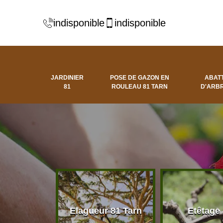
indisponible
indisponible
JARDINIER
POSE DE GAZON EN
ABAT
81
ROULEAU 81 TARN
D'ARBR
 d'arbres
Elagueur 81 Tarn
Etêtage
81