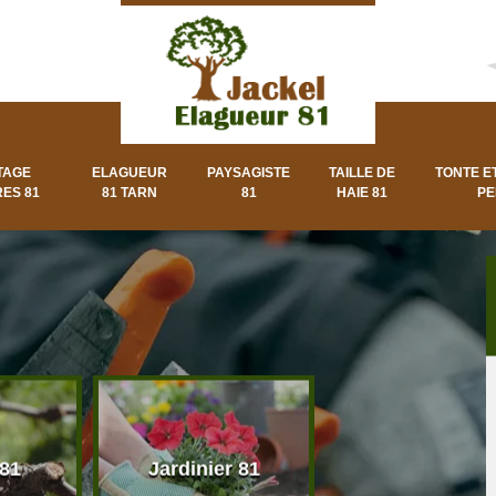
TAGE
ELAGUEUR
PAYSAGISTE
TAILLE DE
TONTE E
ES 81
81 TARN
81
HAIE 81
PE
 81
Jardinier 81
Paysagiste 8