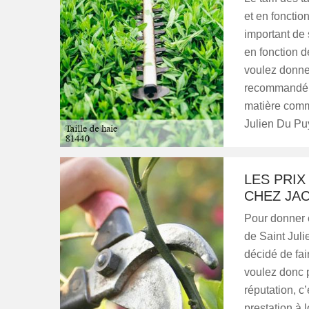
et en fonction
important de 
en fonction d
voulez donner
recommandé de
matière comme
Julien Du Puy
LES PRIX
CHEZ JA
Pour donner e
de Saint Juli
décidé de fai
voulez donc pr
réputation, c
prestation à 