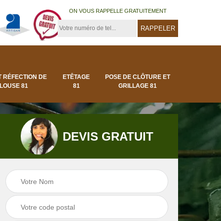
ON VOUS RAPPELLE GRATUITEMENT
T RÉFECTION DE
ETÊTAGE
POSE DE CLÔTURE ET
LOUSE 81
81
GRILLAGE 81
DEVIS GRATUIT
Pose de clôture et
Pose de gazon en
1
grillage 81
rouleau 81 Tarn