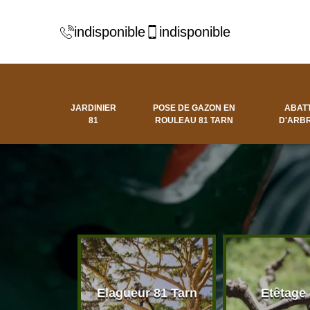
indisponible
indisponible
JARDINIER
POSE DE GAZON EN
ABAT
81
ROULEAU 81 TARN
D'ARBR
 d'arbres
Elagueur 81 Tarn
Etêtage
81