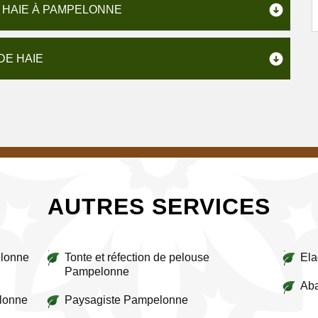
E HAIE À PAMPELONNE
DE HAIE
AUTRES SERVICES
elonne
Tonte et réfection de pelouse
El
Pampelonne
Aba
elonne
Paysagiste Pampelonne