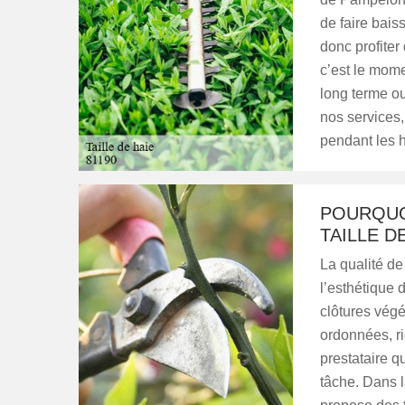
de faire bais
donc profiter 
c’est le mome
long terme ou
nos services
pendant les 
POURQUOI
TAILLE DE
La qualité de
l’esthétique 
clôtures végé
ordonnées, ri
prestataire q
tâche. Dans 