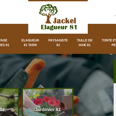
TAGE
ELAGUEUR
PAYSAGISTE
TAILLE DE
TONTE E
ES 81
81 TARN
81
HAIE 81
PE
 81
Jardinier 81
Paysagiste 8