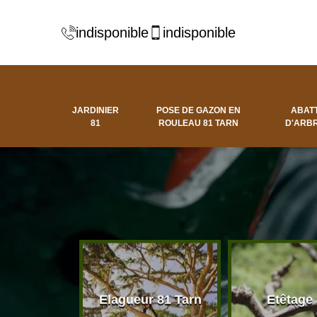
indisponible
indisponible
JARDINIER
POSE DE GAZON EN
ABAT
81
ROULEAU 81 TARN
D'ARBR
 d'arbres
Elagueur 81 Tarn
Etêtage
81