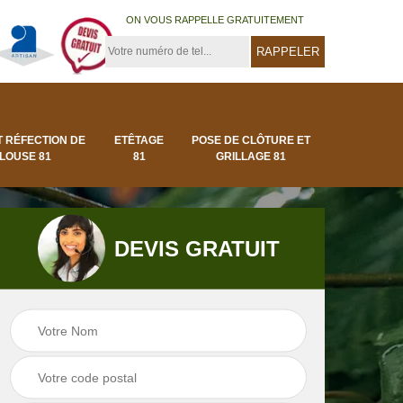
ON VOUS RAPPELLE GRATUITEMENT
T RÉFECTION DE
ETÊTAGE
POSE DE CLÔTURE ET
LOUSE 81
81
GRILLAGE 81
DEVIS GRATUIT
Pose de clôture et
Pose de gazon en
1
grillage 81
rouleau 81 Tarn