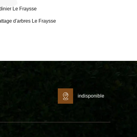
dinier Le Fraysse
ttage d'arbres Le Fraysse
indisponible