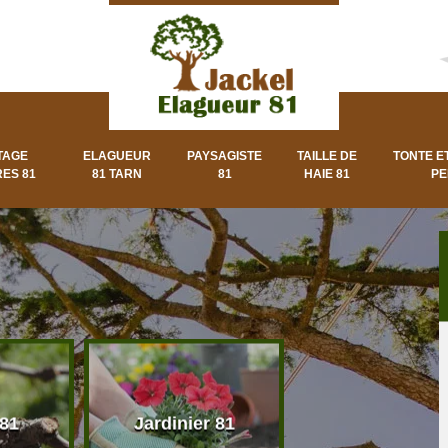
TAGE
ELAGUEUR
PAYSAGISTE
TAILLE DE
TONTE E
ES 81
81 TARN
81
HAIE 81
PE
 81
Jardinier 81
Paysagiste 8