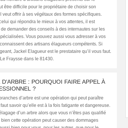
t être difficile pour le propriétaire de choisir son
il veut offrir à ses végétaux des formes spécifiques.
celui qui répondra le mieux à vos attentes, il est
e demander des conseils à des internautes sur les
spécialisées. Vous pouvez aussi vous adresser à vos
 connaissent des artisans élagueurs compétents. Si
geant, Jackel Elagueur est le prestataire qu’il vous faut.
 à Le Fraysse dans le 81430.
D’ARBRE : POURQUOI FAIRE APPEL À
ESSIONNEL ?
 branches d’arbre est une opération qui peut paraître
l faut savoir qu’elle est à la fois fatigante et dangereuse.
élagage d’un arbre alors que vous n’êtes pas qualifié
 bien cette opération peut causer des dommages
 aussi bien pour vous, pour les autres, que pour le