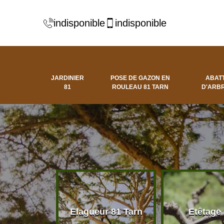
indisponible
indisponible
JARDINIER
POSE DE GAZON EN
ABAT
81
ROULEAU 81 TARN
D'ARBR
 d'arbres
Elagueur 81 Tarn
Etêtage
81