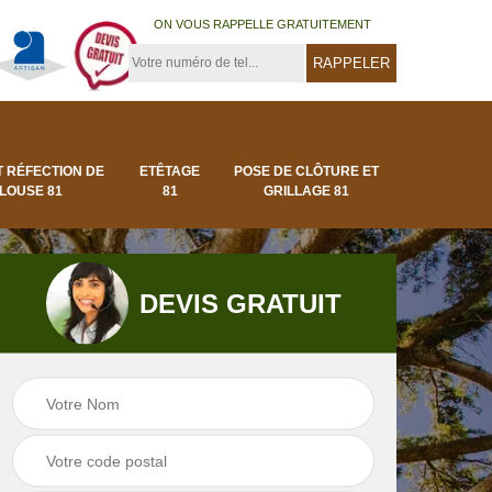
ON VOUS RAPPELLE GRATUITEMENT
T RÉFECTION DE
ETÊTAGE
POSE DE CLÔTURE ET
LOUSE 81
81
GRILLAGE 81
DEVIS GRATUIT
Pose de clôture et
Pose de gazon en
1
grillage 81
rouleau 81 Tarn