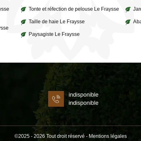
ysse
Tonte et réfection de pelouse Le Fraysse
Jar
Taille de haie Le Fraysse
Aba
ysse
Paysagiste Le Fraysse
indisponible
indisponible
©2025 - 2026 Tout droit réservé -
Mentions légales