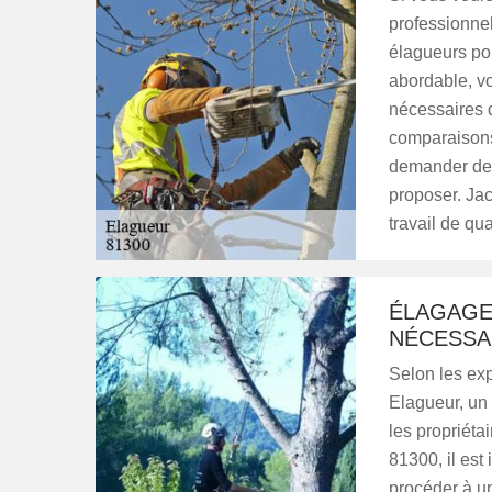
professionnel
élagueurs pou
abordable, vo
nécessaires q
comparaisons
demander des
proposer. Jac
travail de qua
ÉLAGAGE 
NÉCESSAI
Selon les exp
Elagueur, un
les propriéta
81300, il est
procéder à un