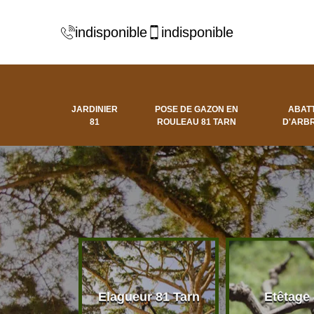
indisponible
indisponible
JARDINIER
POSE DE GAZON EN
ABAT
81
ROULEAU 81 TARN
D'ARBR
 d'arbres
Elagueur 81 Tarn
Etêtage
81