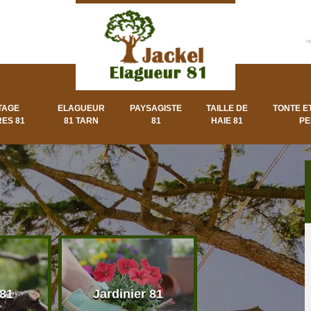
TAGE
ELAGUEUR
PAYSAGISTE
TAILLE DE
TONTE E
ES 81
81 TARN
81
HAIE 81
PE
 81
Jardinier 81
Paysagiste 8