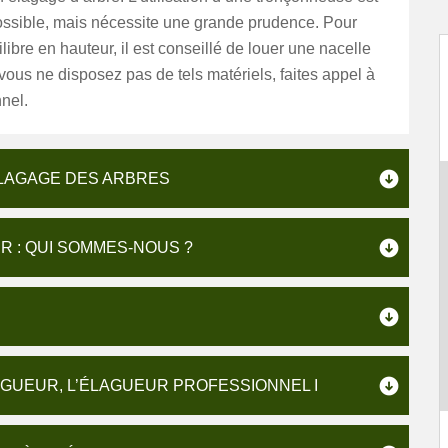
ssible, mais nécessite une grande prudence. Pour
ilibre en hauteur, il est conseillé de louer une nacelle
vous ne disposez pas de tels matériels, faites appel à
nel.
ÉLAGAGE DES ARBRES
 : QUI SOMMES-NOUS ?
AGUEUR, L’ÉLAGUEUR PROFESSIONNEL I