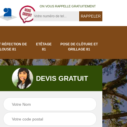
ON VOUS RAPPELLE GRATUITEMENT
T RÉFECTION DE
ETÊTAGE
POSE DE CLÔTURE ET
LOUSE 81
81
GRILLAGE 81
DEVIS GRATUIT
Pose de clôture et
Pose de gazon en
1
grillage 81
rouleau 81 Tarn